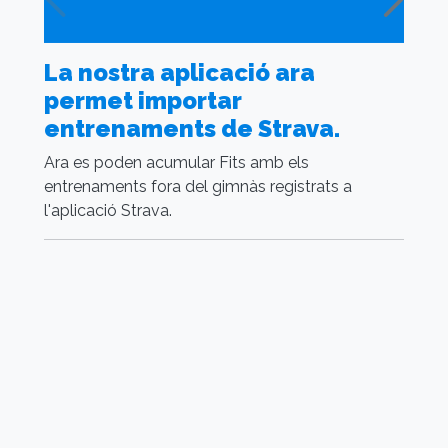
La nostra aplicació ara
C
permet importar
r
entrenaments de Strava.
l
Ara es poden acumular Fits amb els
Fu
entrenaments fora del gimnàs registrats a
a
l'aplicació Strava.