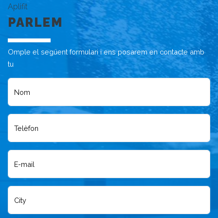
Aplifit
PARLEM
Omple el següent formulari i ens posarem en contacte amb
tu
Nom
Telèfon
E-mail
City