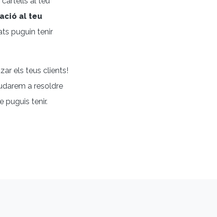
cartells al teu
ació al teu
ts puguin tenir
zar els teus clients!
ajudarem a resoldre
 puguis tenir.