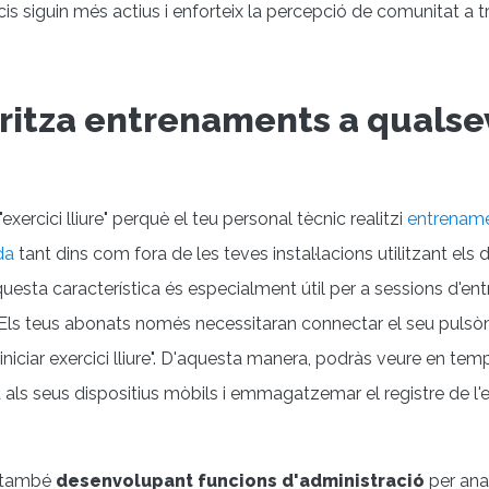
is siguin més actius i enforteix la percepció de comunitat a t
ritza entrenaments a qualsev
"exercici lliure" perquè el teu personal tècnic realitzi
entrename
da
tant dins com fora de les teves instal·lacions utilitzant els 
Aquesta característica és especialment útil per a sessions d'e
 Els teus abonats només necessitaran connectar el seu pulsò
 "iniciar exercici lliure". D'aquesta manera, podràs veure en tem
 als seus dispositius mòbils i emmagatzemar el registre de l
 també
desenvolupant funcions d'administració
per anal