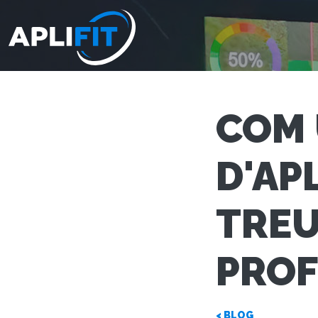
COM 
D'AP
TREU
PROF
< BLOG