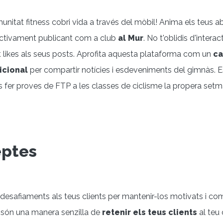
nitat fitness cobri vida a través del mòbil! Anima els teus ab
r activament publicant com a club
al Mur
. No t'oblidis d'intera
 likes als seus posts. Aprofita aquesta plataforma com un
ca
icional
per compartir notícies i esdeveniments del gimnàs. E
es fer proves de FTP a les classes de ciclisme la propera se
eptes
 desafiaments als teus clients per mantenir-los motivats i 
s són una manera senzilla de
retenir els teus clients
al teu 