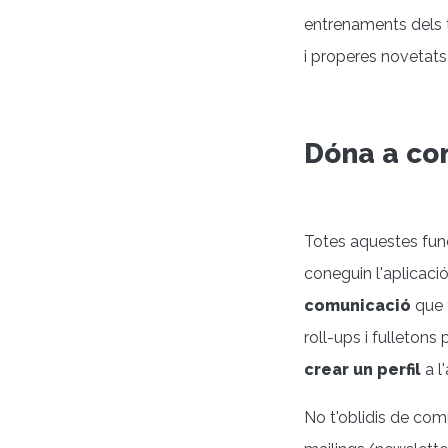
entrenaments dels te
i properes novetats
Dóna a con
Totes aquestes func
coneguin l'aplicació
comunicació
que t
roll-ups i fulletons
crear un perfil
a l'
No t'oblidis de com