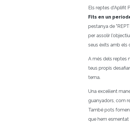
Els reptes d'Aplifit
Fits en un períod
pestanya de "REPTES
per assolir l'objec
seus èxits amb els d
A més dels reptes 
teus propis desafiam
tema.
Una excel·lent maner
guanyadors, com re
També pots fomentar
que hem esmentat 