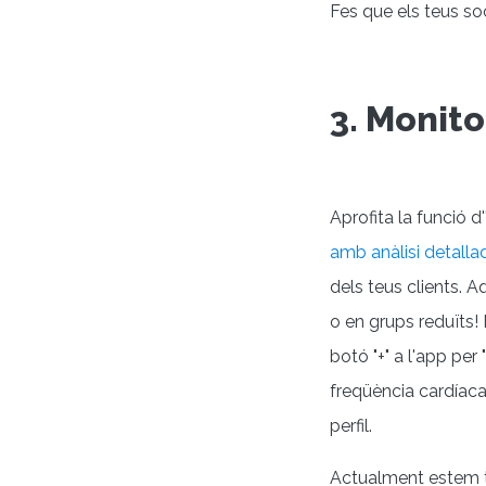
Fes que els teus soc
3. Monito
Aprofita la funció d'
amb anàlisi detalla
dels teus clients. 
o en grups reduïts!
botó "+" a l'app per
freqüència cardíaca
perfil.
Actualment estem