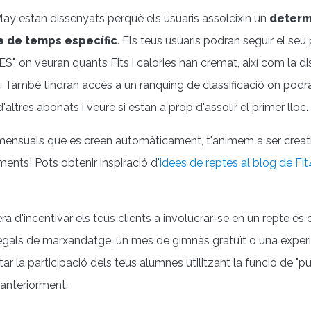
 Play estan dissenyats perquè els usuaris assoleixin un
determ
e de temps específic
. Els teus usuaris podran seguir el seu
", on veuran quants Fits i calories han cremat, així com la dis
tiu. També tindran accés a un rànquing de classificació on pod
'altres abonats i veure si estan a prop d'assolir el primer lloc.
mensuals que es creen automàticament, t'animem a ser creati
ents! Pots obtenir inspiració d'
idees de reptes al blog de Fit
a d'incentivar els teus clients a involucrar-se en un repte és o
gals de marxandatge, un mes de gimnàs gratuït o una experiè
 la participació dels teus alumnes utilitzant la funció de "pu
anteriorment.