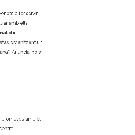
onats a fer servir
ctuar amb ells,
nal de
stàs organitzant un
tmana? Anuncia-ho a
compromesos amb el
centre.