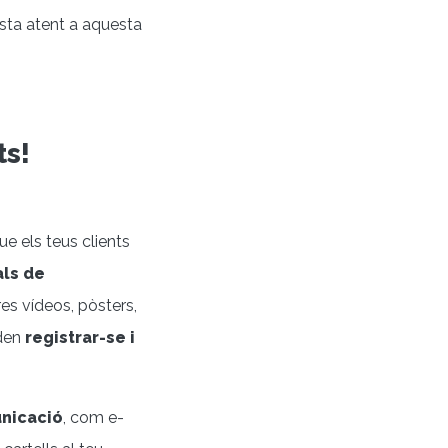
esta atent a aquesta
ts!
e els teus clients
als de
res vídeos, pòsters,
oden
registrar-se i
unicació
, com e-