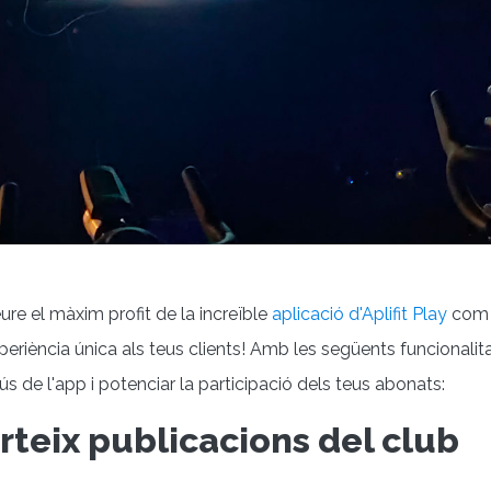
re el màxim profit de la increïble
aplicació d'Aplifit Play
com a
eriència única als teus clients! Amb les següents funcionalita
ús de l'app i potenciar la participació dels teus abonats:
rteix publicacions del club