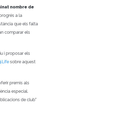
inat nombre de
 progrés a la
tància que els falta
ran comparar els
u i proposar els
4Life
sobre aquest
ferir premis als
ncia especial.
blicacions de club"