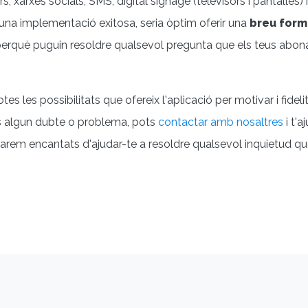
, xarxes socials, SMS, digital signage (televisors i pantalles) i 
r una implementació exitosa, seria òptim oferir una
breu form
erquè puguin resoldre qualsevol pregunta que els teus abona
es les possibilitats que ofereix l'aplicació per motivar i fidelit
s algun dubte o problema, pots
contactar amb nosaltres
i t'
tarem encantats d'ajudar-te a resoldre qualsevol inquietud que