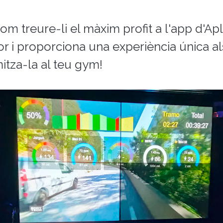
m treure-li el màxim profit a l'app d'Apli
r i proporciona una experiència única al
mitza-la al teu gym!