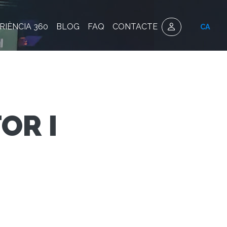
RIÈNCIA 360
BLOG
FAQ
CONTACTE
CA
OR I