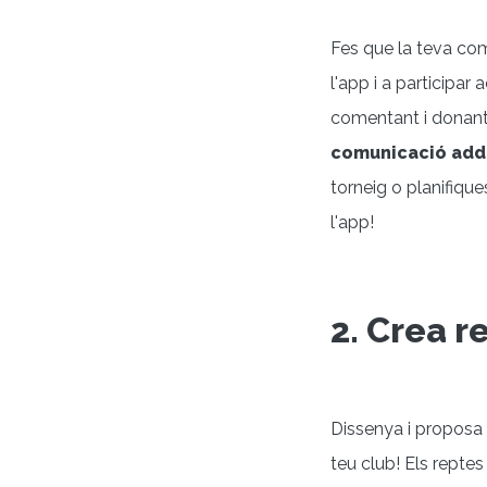
Fes que la teva comu
l'app i a participa
comentant i donant
comunicació add
torneig o planifiqu
l'app!
2. Crea r
Dissenya i proposa
teu club! Els repte