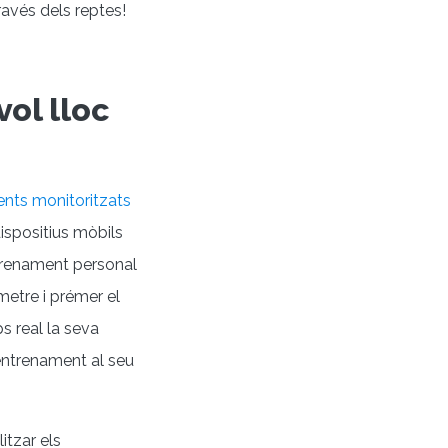
ravés dels reptes!
ol lloc
nts monitoritzats
dispositius mòbils
ntrenament personal
metre i prémer el
ps real la seva
'entrenament al seu
itzar els