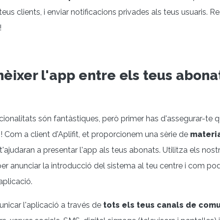
us clients, i enviar notificacions privades als teus usuaris. R
!
èixer l'app entre els teus abona
ionalitats són fantàstiques, però primer has d'assegurar-te qu
! Com a client d'Aplifit, et proporcionem una sèrie de
materi
'ajudaran a presentar l'app als teus abonats. Utilitza els nost
 per anunciar la introducció del sistema al teu centre i com p
aplicació.
unicar l'aplicació a través de
tots els teus canals de com