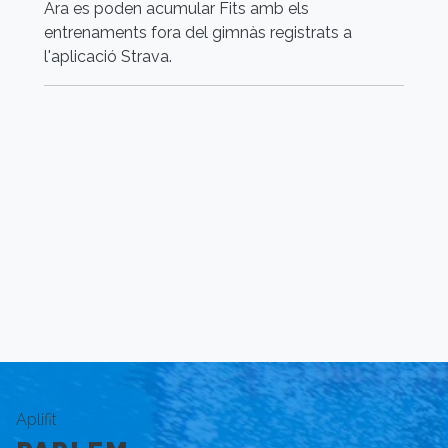
Ara es poden acumular Fits amb els
Fu
entrenaments fora del gimnàs registrats a
a
l'aplicació Strava.
Aplifit