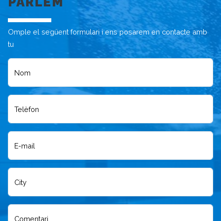
PARLEM
Omple el següent formulari i ens posarem en contacte amb
tu
Nom
Telèfon
E-mail
City
Comentari