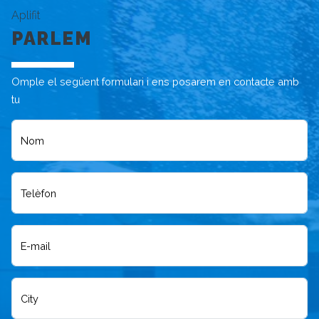
Aplifit
PARLEM
Omple el següent formulari i ens posarem en contacte amb
tu
Nom
Telèfon
E-mail
City