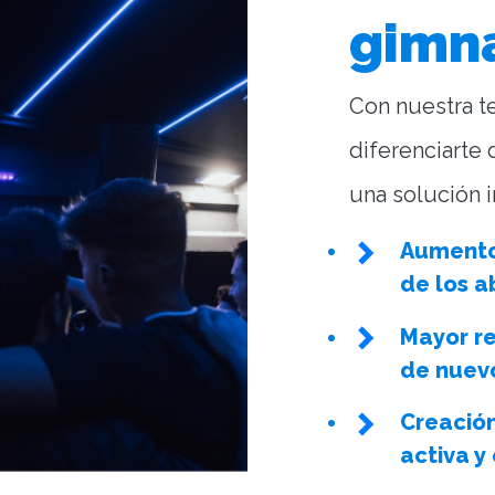
gimn
Con nuestra t
diferenciarte 
una solución i
Aumento
de los 
Mayor re
de nuev
Creació
activa 