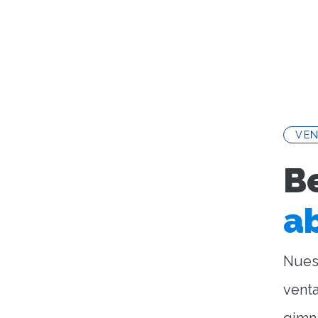
VE
B
a
Nuest
venta