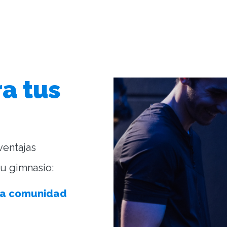
a tus
ventajas
tu gimnasio:
na comunidad