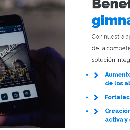
Benef
gimn
Con nuestra ap
de la competen
solución integ
Aumento 
de los 
Fortalec
Creació
activa 