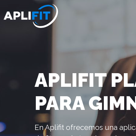
APLIFIT P
PARA GIM
En Aplifit ofrecemos una aplic