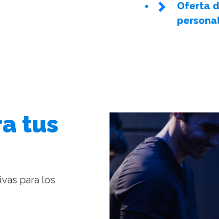
Oferta d
personal
a tus
tivas para los