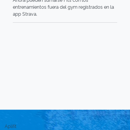
Ahora pueden sumarse Fits con los
N
entrenamientos fuera del gym registrados en la
m
app Strava.
Aplifit