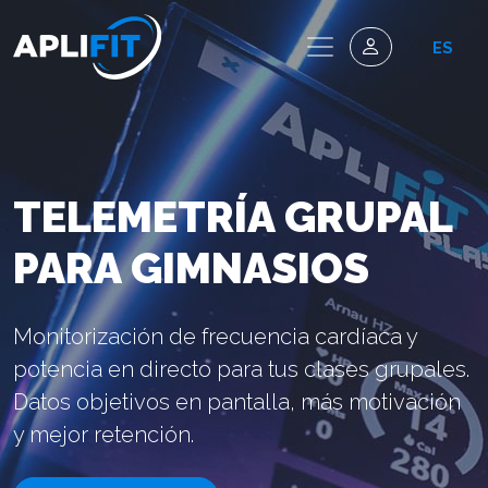
ES
TELEMETRÍA GRUPAL
PARA GIMNASIOS
Monitorización de frecuencia cardíaca y
potencia en directo para tus clases grupales.
Datos objetivos en pantalla, más motivación
y mejor retención.