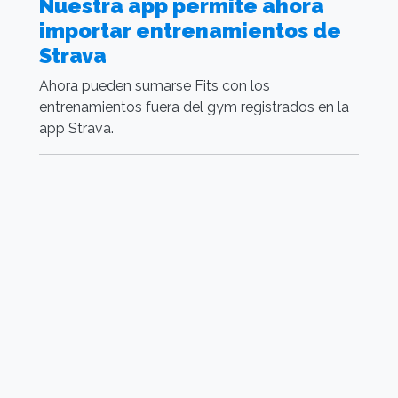
Nuestra app permite ahora
C
importar entrenamientos de
r
Strava
g
Ahora pueden sumarse Fits con los
N
entrenamientos fuera del gym registrados en la
m
app Strava.