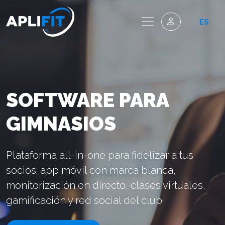
ES
SOFTWARE PARA
GIMNASIOS
Plataforma all-in-one para fidelizar a tus
socios: app móvil con marca blanca,
monitorización en directo, clases virtuales,
gamificación y red social del club.